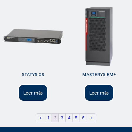
STATYS XS
MASTERYS EM+
Leer más
Leer más
←
1
2
3
4
5
6
→