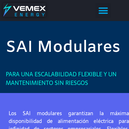
Sobre Nosotros
Casos de Éxito
Demo – Calidad de Energía
SAI Modulares
PARA UNA ESCALABILIDAD FLEXIBLE Y UN
MANTENIMIENTO SIN RIESGOS
Los SAI modulares garantizan la máxima
disponibilidad de alimentación eléctrica para
infinidad de sectores empresariales. Flexibles,