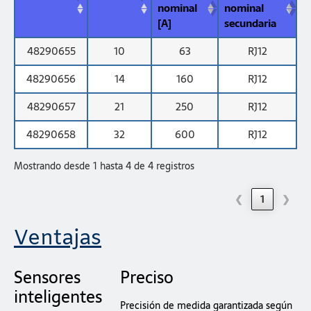
nominal
nominal
[A]
secundaria
48290655
10
63
RJ12
48290656
14
160
RJ12
48290657
21
250
RJ12
48290658
32
600
RJ12
Mostrando desde 1 hasta 4 de 4 registros
❮
1
❯
Ventajas
Sensores
Preciso
inteligentes
Precisión de medida garantizada según