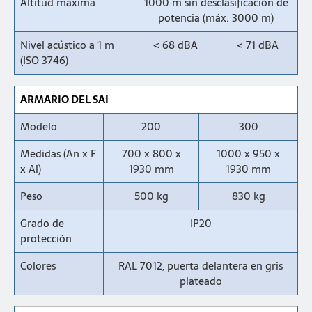
Altitud máxima
1000 m sin desclasificación de
potencia (máx. 3000 m)
Nivel acústico a 1 m
< 68 dBA
< 71 dBA
(ISO 3746)
ARMARIO DEL SAI
Modelo
200
300
Medidas (An x F
700 x 800 x
1000 x 950 x
x Al)
1930 mm
1930 mm
Peso
500 kg
830 kg
Grado de
IP20
protección
Colores
RAL 7012, puerta delantera en gris
plateado