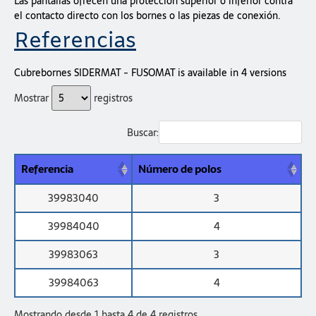
Las pantallas ofrecen una protección superior o inferior contra
el contacto directo con los bornes o las piezas de conexión.
Referencias
Cubrebornes SIDERMAT - FUSOMAT is available in 4 versions
Mostrar
registros
Buscar:
Referencia
Número de polos
39983040
3
39984040
4
39983063
3
39984063
4
Mostrando desde 1 hasta 4 de 4 registros