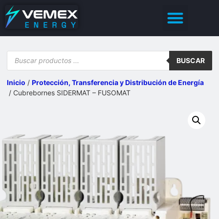
Sobre Nosotros
Casos de Éxito
Demo – Calidad de Energía
BUSCAR
Inicio
/
Protección, Transferencia y Distribución de Energía​
/ Cubrebornes SIDERMAT – FUSOMAT