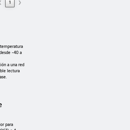
❮
1
❯
 temperatura
desde -40 a
ión a una red
ble lectura
ase.
e
or para