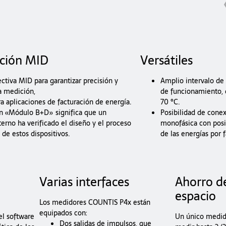
ación MID
Versátiles
ctiva MID para garantizar precisión y
Amplio intervalo de
la medición,
de funcionamiento, 
ra aplicaciones de facturación de energía.
70 °C.
ión «Módulo B+D» significa que un
Posibilidad de conex
terno ha verificado el diseño y el proceso
monofásica con posi
de estos dispositivos.
de las energías por f
Varias interfaces
Ahorro d
espacio
Los medidores COUNTIS P4x están
equipados con:
el software
Un único medid
Dos salidas de impulsos, que