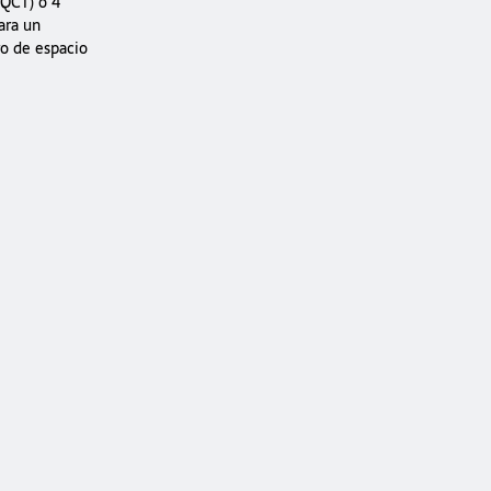
2QCT) o 4
ara un
o de espacio