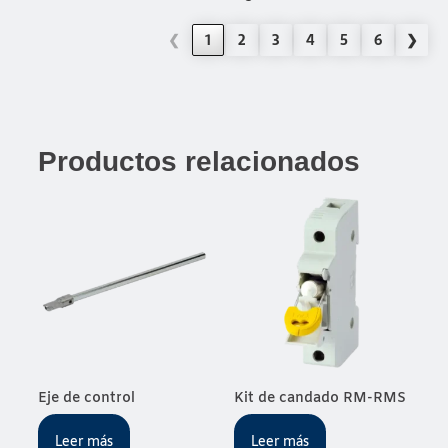
❮
1
2
3
4
5
6
❯
Productos relacionados
Eje de control
Kit de candado RM-RMS
Leer más
Leer más