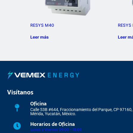
RESYS M40
RESYS
Leer más
Leer m
Visítanos
Oficina
Calle 53B #644, Fraccionamiento del Parque, CP 97160,
Mérida, Yucatán, México.
Horarios de Oficina
Lunes a Viernes 09:00 - 18:00