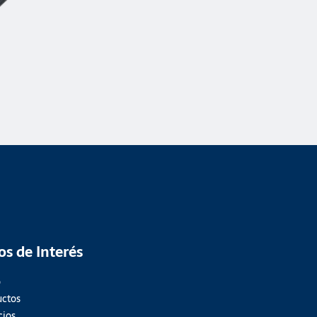
ios de Interés
o
uctos
cios