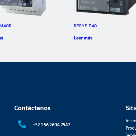
 M40R
RESYS P40
ás
Leer más
Contáctanos
Sit
Inici
+52 1 56 2604 7547
Prod
Servi