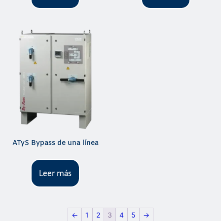
ATyS Bypass de una línea
Leer más
←
1
2
3
4
5
→